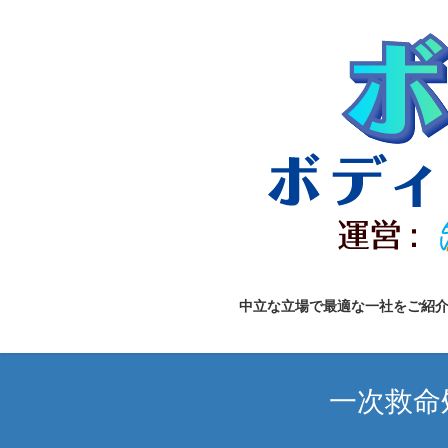
コ
ナ
ン
ビ
テ
ゲ
ン
ー
ツ
シ
へ
ョ
ス
ン
キ
に
ッ
移
プ
動
中立な立場で最適な一社をご紹
一次救命