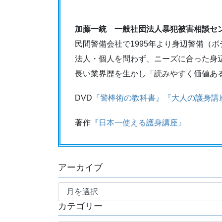
加藤一統 一般社団法人暴犯被害相談セ
民間警備会社で1995年より身辺警備（
法人・個人を問わず、ニーズに合った身
長い業界歴を生かし「読みやすく価値あ
DVD
『警棒術の教科書』
『大人の護身講
著作
『日本一使える護身講座』
アーカイブ
ア
ー
カテゴリー
カ
イ